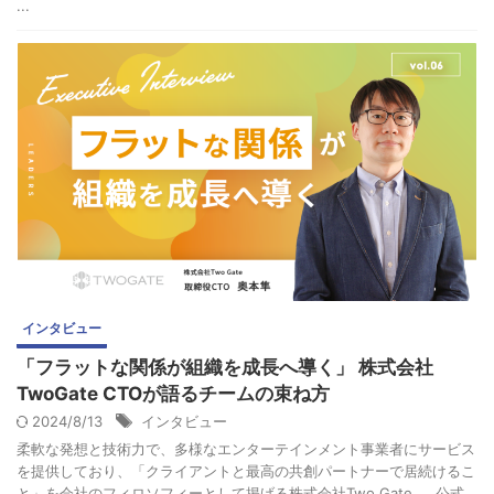
...
インタビュー
「フラットな関係が組織を成長へ導く」 株式会社
TwoGate CTOが語るチームの束ね方
2024/8/13
インタビュー
柔軟な発想と技術力で、多様なエンターテインメント事業者にサービス
を提供しており、「クライアントと最高の共創パートナーで居続けるこ
と」を会社のフィロソフィーとして掲げる株式会社Two Gate。 公式