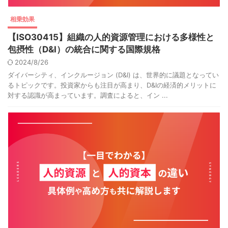
相乗効果
【ISO30415】組織の人的資源管理における多様性と
包摂性（D&I）の統合に関する国際規格
2024/8/26
ダイバーシティ、インクルージョン (D&I) は、世界的に議題となってい
るトピックです。投資家からも注目が高まり、D&Iの経済的メリットに
対する認識が高まっています。調査によると、イン ...