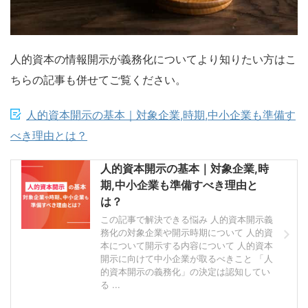
人的資本の情報開示が義務化についてより知りたい方はこ
ちらの記事も併せてご覧ください。
人的資本開示の基本｜対象企業,時期,中小企業も準備す
べき理由とは？
人的資本開示の基本｜対象企業,時
期,中小企業も準備すべき理由と
は？
この記事で解決できる悩み 人的資本開示義
務化の対象企業や開示時期について 人的資
本について開示する内容について 人的資本
開示に向けて中小企業が取るべきこと 「人
的資本開示の義務化」の決定は認知してい
る ...