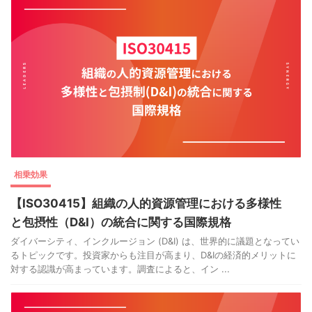
相乗効果
【ISO30415】組織の人的資源管理における多様性
と包摂性（D&I）の統合に関する国際規格
ダイバーシティ、インクルージョン (D&I) は、世界的に議題となってい
るトピックです。投資家からも注目が高まり、D&Iの経済的メリットに
対する認識が高まっています。調査によると、イン ...