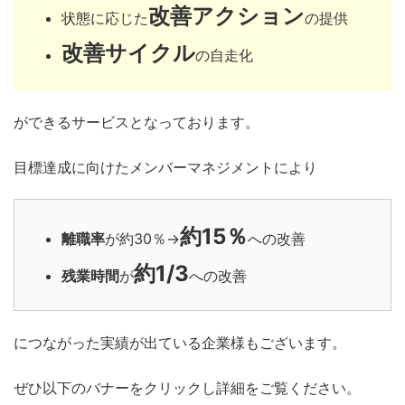
改善アクション
状態に応じた
の提供
改善サイクル
の自走化
ができるサービスとなっております。
目標達成に向けたメンバーマネジメントにより
約15％
離職率
が約30％→
への改善
約1/3
残業時間
が
への改善
につながった実績が出ている企業様もございます。
ぜひ以下のバナーをクリックし詳細をご覧ください。