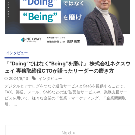
インタビュー
「”Doing”ではなく”Being”を磨け」 株式会社ネクスウ
ェイ 専務取締役CTOが語ったリーダーの磨き方
2024/8/13
インタビュー
デジタルとアナログをつなぐ通信サービスとSaaSを提供することで、
FAX、郵送、メール、SMSなどの送信/受信サービスや、業務支援サー
ビスを用いて、様々な企業の「営業・マーケティング」「企業間商取
引」 ...
Next »