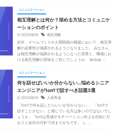
コミュニケーション
相互理解とは何か？深める方法とコミュニケ
ーションのポイント
2023/8/25
相互理解
近年、チームづくりや人間関係の構築において、相互理
解の必要性が強調されるようになりました。 みなさん
は相互理解が強調されるようになった背景と、職場にお
ける相互理解の意味をご存じでしょうか。 &nbsp ...
コミュニケーション
何を話せばいいか分からない…悩めるシニア
エンジニアが1on1で話すべき話題3選
2023/8/25
人材育成
「1on1で何を話したらいいか分からない」、「1on1で
話すことがない」と感じている方は多いのではないでし
ょうか。 1on1は育成やモチベーション向上を目的に行
おうと会社の方針で決まりがちです。 し ...