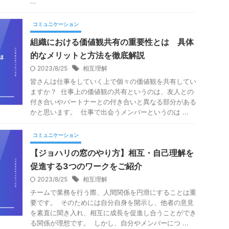
...
コミュニケーション
組織における価値観共有の重要性とは 具体
的なメリットと方法を徹底解説
2023/8/25
相互理解
皆さんは仕事をしていく上で個々の価値観を共有してい
ますか？ 仕事上の価値観の共有というのは、友人との
付き合いやパートナーとの付き合いと異なる部分がある
かと思います。 仕事で出会うメンバーというのは ...
コミュニケーション
【ジョハリの窓のやり方】相互・自己理解を
促進する3つのワークをご紹介
2023/8/25
相互理解
チームで業務を行う際、人間関係を円滑にすることは重
要です。 そのためには自分自身を開示し、他者の意見
を素直に聞き入れ、相互に成長を促進し合うことができ
る関係が理想です。 しかし、自分やメンバーにつ ...