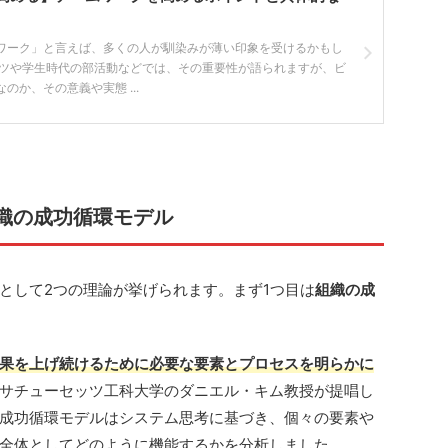
ワーク」と言えば、多くの人が馴染みが薄い印象を受けるかもし
ーツや学生時代の部活動などでは、その重要性が語られますが、ビ
のか、その意義や実態 ...
組織の成功循環モデル
として2つの理論が挙げられます。まず1つ目は
組織の成
果を上げ続けるために必要な要素とプロセスを明らかに
サチューセッツ工科大学のダニエル・キム教授が提唱し
成功循環モデルはシステム思考に基づき、個々の要素や
全体としてどのように機能するかを分析しました。