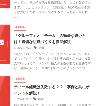
一つです。その特徴的な組織形態から、注目を集めてい
ます。 しかしホラクラシー型組織は、従来の組織形態
とは異なるため、導入に失敗するケースも多く見られ
...
相乗効果
「グループ」と「チーム」の顕著な違いと
は！適切な組織づくりを徹底解説
2024/7/23
組織
みなさんは、「グループ」と「チーム」の違いをご存じ
でしょうか？ 企業体における仕事のほとんどは、複数
人で行われます。メンバー個人の個性や能力も重要です
が、複数の人々が、集団においてどのような形で働 ...
相乗効果
ティール組織は失敗する？？｜事例と共にポ
イントを解説！
2024/7/17
組織
最近注目を集めている「ティール組織」という言葉をご