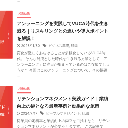
...
相乗効果
アンラーニングを実践してVUCA時代を生き
残る｜リスキリングとの違いや導入ポイント
を解説！
2023/11/30
ビジネス基礎
,
組織
変化が激しくあらゆることが多様化しているVUCA時
代。 そんな混沌とした時代を生き残る方策として「ア
ンラーニング」に注目が集まっているのはご存知でしょ
うか？ 今回はこのアンラーニングについて、その概要
...
相乗効果
リテンションマネジメント実践ガイド｜業績
向上の鍵となる最新事例と効果的な施策
2024/7/17
ピープルマネジメント
,
組織
従業員の定着率と業績向上の両立を目指すなら、リテン
ションマネジメントが必要不可欠です。 この記事で