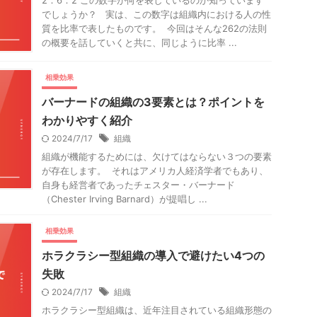
2：6：2 この数字が何を表しているのか知っています
でしょうか？ 実は、この数字は組織内における人の性
質を比率で表したものです。 今回はそんな262の法則
の概要を話していくと共に、同じように比率 ...
相乗効果
バーナードの組織の3要素とは？ポイントを
わかりやすく紹介
2024/7/17
組織
組織が機能するためには、欠けてはならない３つの要素
が存在します。 それはアメリカ人経済学者でもあり、
自身も経営者であったチェスター・バーナード
（Chester Irving Barnard）が提唱し ...
相乗効果
ホラクラシー型組織の導入で避けたい4つの
失敗
2024/7/17
組織
ホラクラシー型組織は、近年注目されている組織形態の