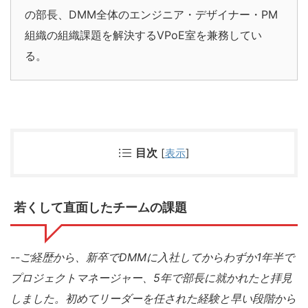
の部長、DMM全体のエンジニア・デザイナー
・PM
組織の
組織課題を解決するVPoE室を兼務してい
る。
目次
[
表示
]
若くして直面したチームの課題
--ご経歴から、新卒でDMMに入社してからわずか1年半で
プロジェクトマネージャー、5年で部長に就かれたと拝見
しました。
初めてリーダーを任された経験と早い段階から