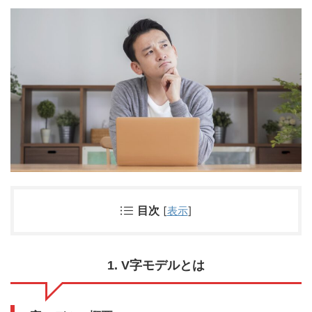
目次
[
表示
]
1. V字モデルとは