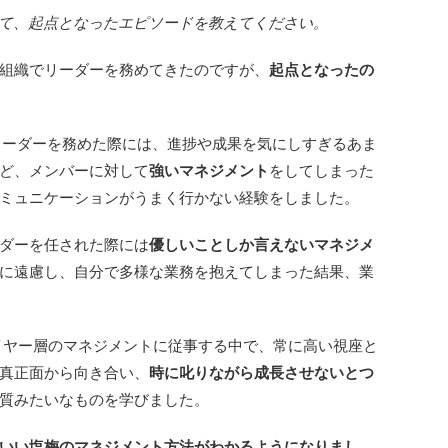
て、
起点となったエピソードを教えてください。
組織でリーダーを務めてきたのですが、
起点となったの
めてリーダーを務めた際には、進捗や成果を気にしすぎるあま
ど、メンバーに対して
強いマネジメント
をしてしまった
ミュニケーションがうまく行かない経験をしました。
ダーを任された際には
優しいことしか言えないマネジメ
に遠慮し、自分で多様な業務を抱えてしまった結果、業
イレイヤー層のマネジメントに従事する中で、常に高い視座と
真正面から向き合い、
時に叱りながら成長させないとつ
質みたいなものを学びました。
いい塩梅のマネジメント方法がわかるようになりまし