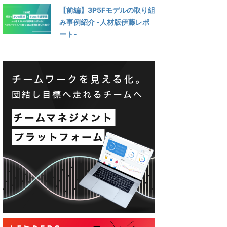
【前編】3P5Fモデルの取り組
み事例紹介 -人材版伊藤レポ
ート‐