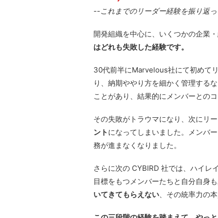
--これまでの
リーダー
経験
を振り返っ
開発組織を中心に、いくつかの企業・
はどれも失敗した経験です。
30代前半に
Marvelous社にて初
り
、納期ややり方を細かく管理するな
ことがあり、結果的にメンバーとのコ
その失敗がトラウマになり、次にリー
ント
になってしまいました。メンバー
務が進まなくなりました。
さらに次の CYBIRD 社では、ハ
目標をもつメンバーたちと自分自身も
いてきてもらえない
、その統率力の本
この三段階の経験を踏まえて、やっと