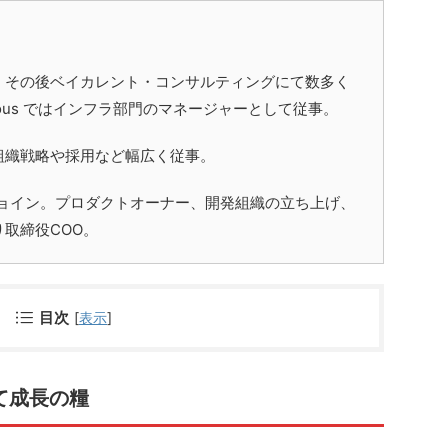
。その後ベイカレント・コンサルティングにて
数多く
lous ではインフラ部門のマネージャーとして従事。
て組織戦略や採用など幅広く従事。
してジョイン。プロダクトオーナー、開発組織の立ち上げ、
り取締役COO
。
目次
[
表示
]
て成長の糧