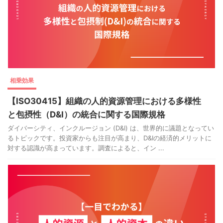
相乗効果
【ISO30415】組織の人的資源管理における多様性
と包摂性（D&I）の統合に関する国際規格
ダイバーシティ、インクルージョン (D&I) は、世界的に議題となってい
るトピックです。投資家からも注目が高まり、D&Iの経済的メリットに
対する認識が高まっています。調査によると、イン ...