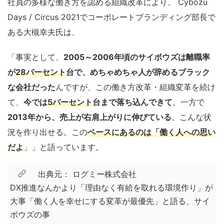
社員の多様な働き方を認める組織改革により、 Cybozu
Days / Circus 2021でコーポレートブランディング部長で
ある大槻幸夫氏は、
「事実として、
2005～2006年頃のサイボウズは離職率
が
28パーセント
台で、めちゃめちゃ人が辞めるブラック
な会社だった
んですが、この働き方改革・組織変革を続け
て、
今では
5パーセント
台まで落ち込んできて
。一方で
2013年から、売上が右肩上がりに伸びている
。こんな状
況を作り出せる。この
ベースにあるのは「働く人への思い
だよ
」」と語っています。
出典元： ログミー株式会社
DX推進なんかより「理由なく有給を取れる環境作り」が
大事「働く人を幸せにする変革が最優先」と語る、サイ
ボウズの事