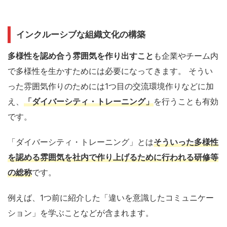
インクルーシブな組織文化の構築
多様性を
認め合う雰囲気を作り出すこと
も企業やチーム内
で多様性を生かすためには必要になってきます。
そうい
った雰囲気作りのためには
1
つ目の交流環境作りなどに加
え、
「
ダイバーシティ・トレーニング
」
を行うことも有効
です。
「
ダイバーシティ
・トレーニング
」
とは
そういった多様性
を認める雰囲気を社内で作り上げるために行われる
研修等
の総称
です。
例えば、
1
つ前に紹介した「違いを意識した
コミュニケー
ション
」
を学ぶこと
などが含まれます。