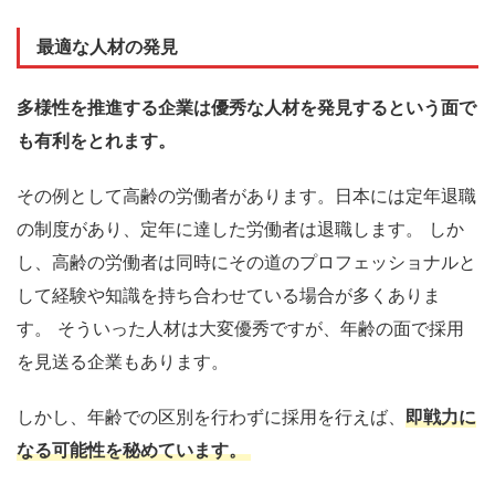
最適な人材の発見
多様性を推進する企業は優秀な人材を発見するという面で
も有利をとれます。
その例として
高齢の労働者があります。
日本には
定年退職
の制度があり、
定年に
達した
労働者は退職
します
。
しか
し、高齢の労働者は同時にその道の
プロフェッショナルと
して経験や知識を持ち合わせて
いる場合が
多く
ありま
す。
そういった人材は
大変優秀ですが、
年齢
の面で採用
を見送る企業もあります
。
しかし、年齢での区別を行わずに採用を行えば、
即戦力に
なる可能性を秘めています。