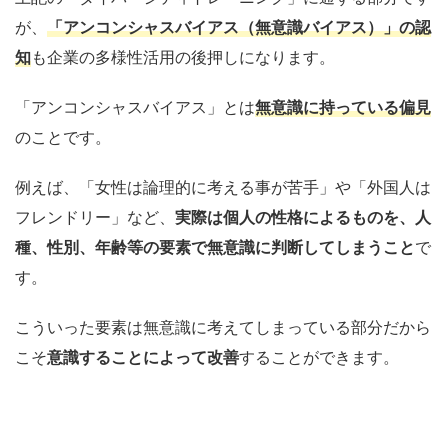
が、
「アンコンシャスバイアス（無意識バイアス）」の認
知
も企業の
多様性活用の後押しになります。
「
アンコンシャスバイアス
」
とは
無意識に持っている偏見
のことです。
例えば、
「女性は論理的
に考える事が苦手
」
や「
外国人は
フレンドリー」など、
実際は個人
の性格によるものを、人
種、性別、年齢等の要素で無意識に判断してしま
うこと
で
す。
こういった要素は無意識に考えてしまっている部分だから
こそ
意識することによって改善
することができます。